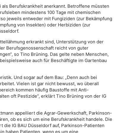
 als Berufskrankheit anerkannt. Betroffene müssten
Berufsleben mindestens 100 Tage mit chemischen
also jeweils entweder mit Fungiziden (zur Bekämpfung
kämpfung von Insekten) oder Herbiziden (zur
sseldorf.
tellähmung erkrankt sind, Unterstützung von der
 der Berufsgenossenschaft reicht von guter
ungen“, so Tino Brüning. Das gelte neben Menschen,
 beispielsweise auch für Beschäftigte im Gartenbau
oristik. Und sogar auf dem Bau: „Denn auch bei
beitet. Vielen ist gar nicht bewusst, wo überall
rbereich kommen häufig Baustoffe mit Anti-
ten oft Pestizide“, erklärt Tino Brüning von der IG
ttmann appelliert die Agrar-Gewerkschaft, Parkinson-
ren, ob es sich um eine Berufskrankheit handele. Die
t die IG BAU Düsseldorf auf, Parkinson-Patienten
in haben Patienten, wenn es um eine