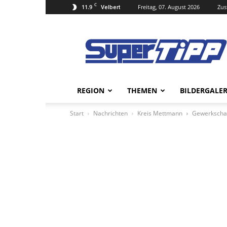
C
11.9
Freitag, 07. August 2026
Zus
Velbert
Super
Tipp
Online
REGION
THEMEN
BILDERGALER
Start
Nachrichten
Kreis Mettmann
Gewerkschaft