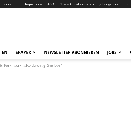
teller werden
Impressum
AGB
Newsletter abonnieren
Jobangebote finden
IEN
EPAPER
NEWSLETTER ABONNIEREN
JOBS
: Parkinson-Risiko durch „grüne Jobs“