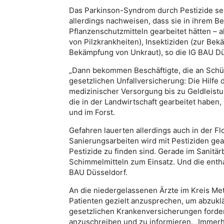
Das Parkinson-Syndrom durch Pestizide sei
allerdings nachweisen, dass sie in ihrem 
Pflanzenschutzmitteln gearbeitet hätten – 
von Pilzkrankheiten), Insektiziden (zur Be
Bekämpfung von Unkraut), so die IG BAU Dü
„Dann bekommen Beschäftigte, die an Schüt
gesetzlichen Unfallversicherung: Die Hilfe
medizinischer Versorgung bis zu Geldleist
die in der Landwirtschaft gearbeitet haben,
und im Forst.
Gefahren lauerten allerdings auch in der Fl
Sanierungsarbeiten wird mit Pestiziden gear
Pestizide zu finden sind. Gerade im Sanitä
Schimmelmitteln zum Einsatz. Und die enthal
BAU Düsseldorf.
An die niedergelassenen Ärzte im Kreis Me
Patienten gezielt anzusprechen, um abzuklä
gesetzlichen Krankenversicherungen forder
anzuschreiben und zu informieren. „Immerh