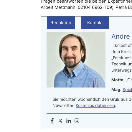
Fragen beantworten die beiden Expertinnen
Arbeit Mettmann: 02104 6962-109; Petra B
Redaktion
Kontakt
Andre
…knipst of
dem Kreis
„Fotokunst
Technik un
unterwegs.
Motto
: „On
Mag
:
Spie
Sie möchten wöchentlich den Gruß aus de
Newsletter:
Kostenlos dabei sein
.