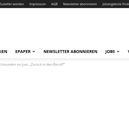
Zusteller werden
Impressum
AGB
Newsletter abonnieren
Jobangebote find
IEN
EPAPER
NEWSLETTER ABONNIEREN
JOBS
hstunden im Juni: „Zurück in den Beruf?“