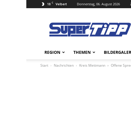
C
18
Donnerstag, 06. August 2026
Velbert
Super
Tipp
Online
REGION
THEMEN
BILDERGALER
Start
Nachrichten
Kreis Mettmann
Offene Sprec