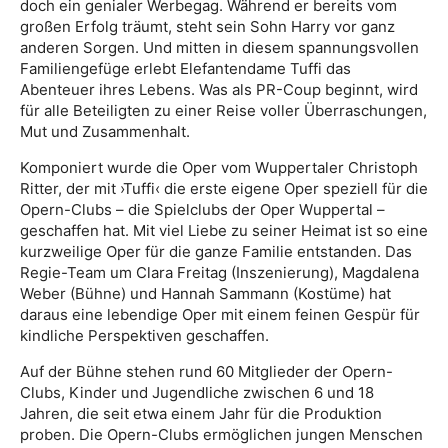
doch ein genialer Werbegag. Während er bereits vom
großen Erfolg träumt, steht sein Sohn Harry vor ganz
anderen Sorgen. Und mitten in diesem spannungsvollen
Familiengefüge erlebt Elefantendame Tuffi das
Abenteuer ihres Lebens. Was als PR-Coup beginnt, wird
für alle Beteiligten zu einer Reise voller Überraschungen,
Mut und Zusammenhalt.
Komponiert wurde die Oper vom Wuppertaler Christoph
Ritter, der mit ›Tuffi‹ die erste eigene Oper speziell für die
Opern-Clubs – die Spielclubs der Oper Wuppertal –
geschaffen hat. Mit viel Liebe zu seiner Heimat ist so eine
kurzweilige Oper für die ganze Familie entstanden. Das
Regie-Team um Clara Freitag (Inszenierung), Magdalena
Weber (Bühne) und Hannah Sammann (Kostüme) hat
daraus eine lebendige Oper mit einem feinen Gespür für
kindliche Perspektiven geschaffen.
Auf der Bühne stehen rund 60 Mitglieder der Opern-
Clubs, Kinder und Jugendliche zwischen 6 und 18
Jahren, die seit etwa einem Jahr für die Produktion
proben. Die Opern-Clubs ermöglichen jungen Menschen