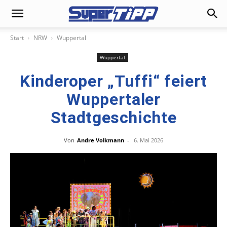
Start
NRW
Wuppertal
Wuppertal
Kinderoper „Tuffi“ feiert
Wuppertaler
Stadtgeschichte
Von
Andre Volkmann
-
6. Mai 2026