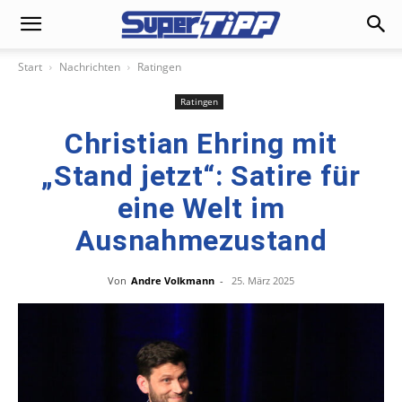
Start
Nachrichten
Ratingen
Ratingen
Christian Ehring mit
„Stand jetzt“: Satire für
eine Welt im
Ausnahmezustand
Von
Andre Volkmann
-
25. März 2025