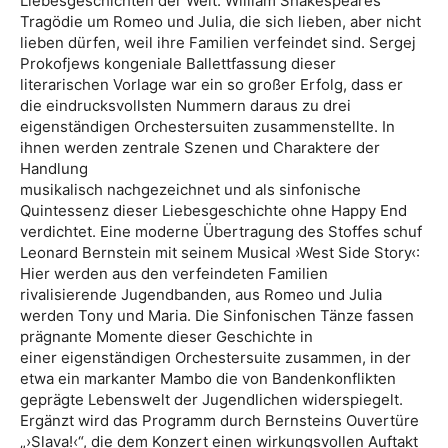
Liebesgeschichten der Welt: William Shakespeares
Tragödie um Romeo und Julia, die sich lieben, aber nicht
lieben dürfen, weil ihre Familien verfeindet sind. Sergej
Prokofjews kongeniale Ballettfassung dieser
literarischen Vorlage war ein so großer Erfolg, dass er
die eindrucksvollsten Nummern daraus zu drei
eigenständigen Orchestersuiten zusammenstellte. In
ihnen werden zentrale Szenen und Charaktere der
Handlung
musikalisch nachgezeichnet und als sinfonische
Quintessenz dieser Liebesgeschichte ohne Happy End
verdichtet. Eine moderne Übertragung des Stoffes schuf
Leonard Bernstein mit seinem Musical ›West Side Story‹:
Hier werden aus den verfeindeten Familien
rivalisierende Jugendbanden, aus Romeo und Julia
werden Tony und Maria. Die Sinfonischen Tänze fassen
prägnante Momente dieser Geschichte in
einer eigenständigen Orchestersuite zusammen, in der
etwa ein markanter Mambo die von Bandenkonflikten
geprägte Lebenswelt der Jugendlichen widerspiegelt.
Ergänzt wird das Programm durch Bernsteins Ouvertüre
„›Slava!‹“, die dem Konzert einen wirkungsvollen Auftakt