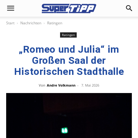
Start
Nachrichten
Ratingen
Ratingen
„Romeo und Julia“ im
Großen Saal der
Historischen Stadthalle
Von
Andre Volkmann
-
7. Mai 2026