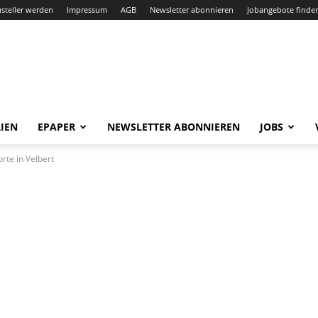
steller werden
Impressum
AGB
Newsletter abonnieren
Jobangebote finde
IEN
EPAPER
NEWSLETTER ABONNIEREN
JOBS
orte in Velbert