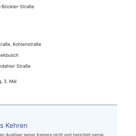
s-Böckler-Straße
e
traße, Kohlenstraße
Thekbusch
ndahler Straße
, 3. Mai
s Kehren
n Auslöser seiner Kamera nicht und berichtet gerne