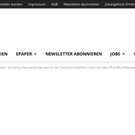
steller werden
Impressum
AGB
Newsletter abonnieren
Jobangebote finde
IEN
EPAPER
NEWSLETTER ABONNIEREN
JOBS
iten: Verbraucherzentrale warnt vor Gebührenfallen rund um den Rundfunkbeitr