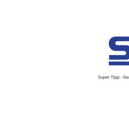
Super Tipp - Na
© Super Tipp Medien GmbH. Powered by
noxtec GmbH
.