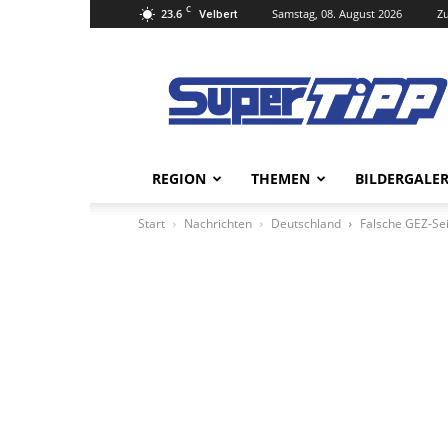
C
23.6
Samstag, 08. August 2026
Zu
Velbert
Super
Tipp
Online
REGION
THEMEN
BILDERGALER
Start
Nachrichten
Deutschland
Falsche GEZ-Se