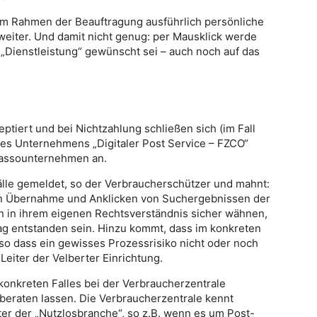
 im Rahmen der Beauftragung ausführlich persönliche
eiter. Und damit nicht genug: per Mausklick werde
 „Dienstleistung“ gewünscht sei – auch noch auf das
ptiert und bei Nichtzahlung schließen sich (im Fall
es Unternehmens „Digitaler Post Service – FZCO“
nkassounternehmen an.
älle gemeldet, so der Verbraucherschützer und mahnt:
en Übernahme und Anklicken von Suchergebnissen der
 in ihrem eigenen Rechtsverständnis sicher wähnen,
g entstanden sein. Hinzu kommt, dass im konkreten
 so dass ein gewisses Prozessrisiko nicht oder noch
eiter der Velberter Einrichtung.
 konkreten Falles bei der Verbraucherzentrale
beraten lassen. Die Verbraucherzentrale kennt
ter der „Nutzlosbranche“, so z.B. wenn es um Post-