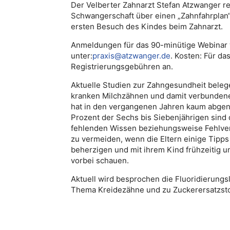
Der Velberter Zahnarzt Stefan Atzwanger re
Schwangerschaft über einen „Zahnfahrplan“ 
ersten Besuch des Kindes beim Zahnarzt.
Anmeldungen für das 90-minütige Webinar
unter:
praxis@atzwanger.de
. Kosten: Für da
Registrierungsgebühren an.
Aktuelle Studien zur Zahngesundheit belege
kranken Milchzähnen und damit verbundene
hat in den vergangenen Jahren kaum abgen
Prozent der Sechs bis Siebenjährigen sind 
fehlenden Wissen beziehungsweise Fehlverha
zu vermeiden, wenn die Eltern einige Tipp
beherzigen und mit ihrem Kind frühzeitig u
vorbei schauen.
Aktuell wird besprochen die Fluoridierungsl
Thema Kreidezähne und zu Zuckerersatzsto