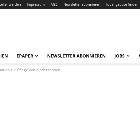
teller werden
Impressum
AGB
Newsletter abonnieren
Jobangebote finden
IEN
EPAPER
NEWSLETTER ABONNIEREN
JOBS
mation zur Pflege von Kinderzähnen