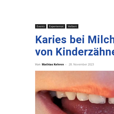
Events
Expertenrat
Velbert
Karies bei Milc
von Kinderzähn
Von
Mathias Kehren
-
28. November 2023