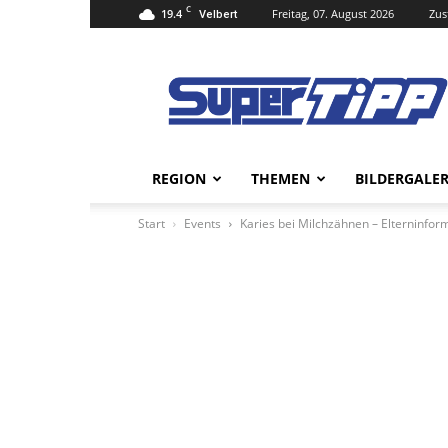
C
19.4
Freitag, 07. August 2026
Zus
Velbert
Super
Tipp
Online
REGION
THEMEN
BILDERGALER
Start
Events
Karies bei Milchzähnen – Elterninfor