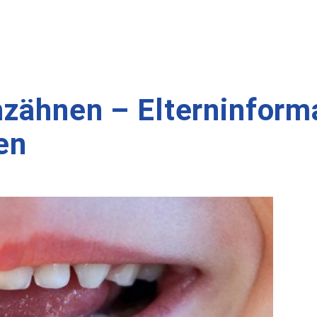
hzähnen – Elterninform
en