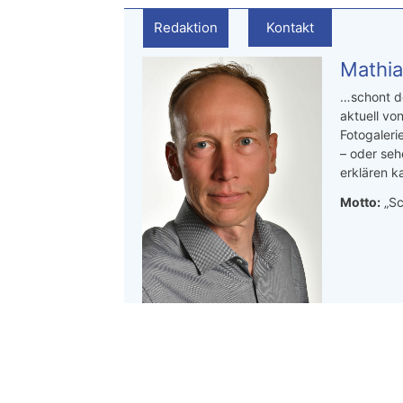
Redaktion
Kontakt
Mathia
…schont de
aktuell von
Fotogaleri
– oder seh
erklären ka
Motto:
„Sc