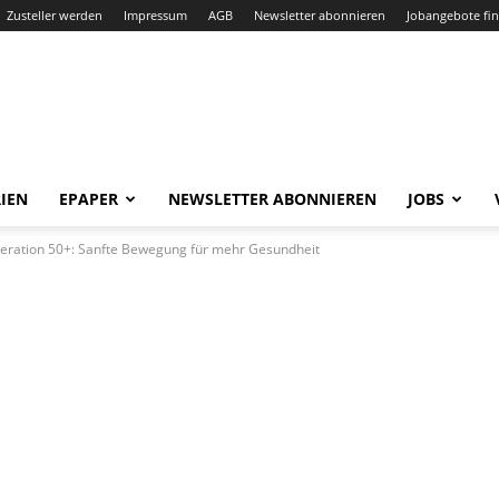
Zusteller werden
Impressum
AGB
Newsletter abonnieren
Jobangebote fi
IEN
EPAPER
NEWSLETTER ABONNIEREN
JOBS
neration 50+: Sanfte Bewegung für mehr Gesundheit