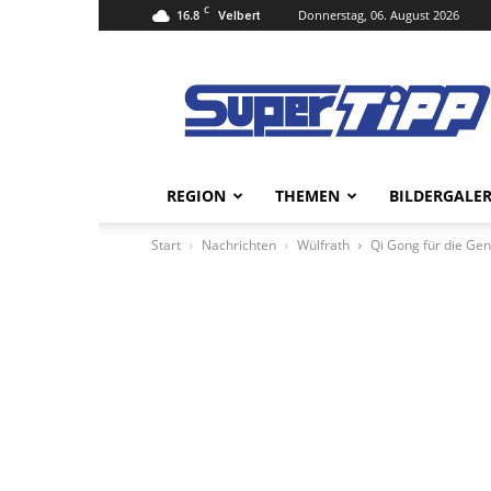
C
16.8
Donnerstag, 06. August 2026
Velbert
Super
Tipp
Online
REGION
THEMEN
BILDERGALER
Start
Nachrichten
Wülfrath
Qi Gong für die Ge