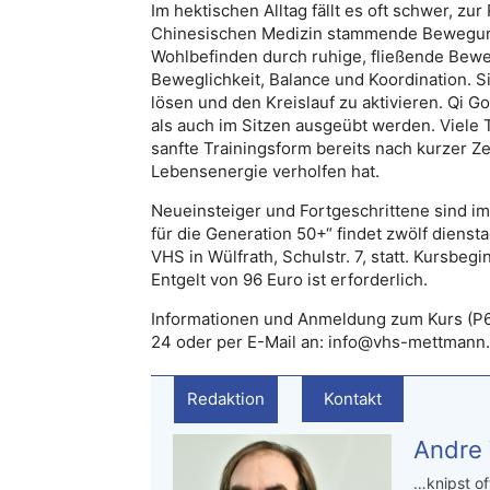
Im hektischen Alltag fällt es oft schwer, z
Chinesischen Medizin stammende Bewegung
Wohlbefinden durch ruhige, fließende Be
Beweglichkeit, Balance und Koordination. 
lösen und den Kreislauf zu aktivieren. Qi G
als auch im Sitzen ausgeübt werden. Viele 
sanfte Trainingsform bereits nach kurzer 
Lebensenergie verholfen hat.
Neueinsteiger und Fortgeschrittene sind i
für die Generation 50+“ findet zwölf dienst
VHS in Wülfrath, Schulstr. 7, statt. Kursbeg
Entgelt von 96 Euro ist erforderlich.
Informationen und Anmeldung zum Kurs (P630
24 oder per E-Mail an: info@vhs-mettmann.
Redaktion
Kontakt
Andre
…knipst of