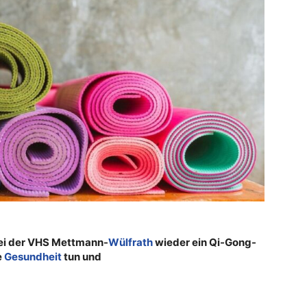
t bei der VHS Mettmann-
Wülfrath
wieder ein
Qi-Gong-
e
Gesundheit
tun und