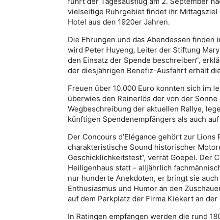
führt der Tagesausflug am 2. September na
vielseitige Ruhrgebiet findet ihr Mittagszi
Hotel aus den 1920er Jahren.
Die Ehrungen und das Abendessen finden i
wird Peter Huyeng, Leiter der Stiftung Mar
den Einsatz der Spende beschreiben“, erklär
der diesjährigen Benefiz-Ausfahrt erhält die
Freuen über 10.000 Euro konnten sich im le
überwies den Reinerlös der von der Sonne 
Wegbeschreibung der aktuellen Rallye, leg
künftigen Spendenempfängers als auch auf 
Der Concours d’Elégance gehört zur Lions 
charakteristische Sound historischer Motore
Geschicklichkeitstest“, verrät Goepel. Der 
Heiligenhaus statt – alljährlich fachmänni
nur hunderte Anekdoten, er bringt sie au
Enthusiasmus und Humor an den Zuschauer.
auf dem Parkplatz der Firma Kiekert an der
In Ratingen empfangen werden die rund 180 