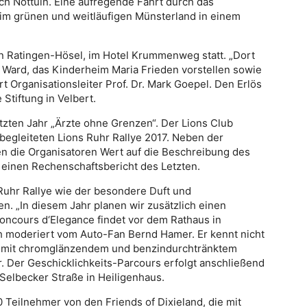
ch Nottuln. Eine aufregende Fahrt durch das
el im grünen und weitläufigen Münsterland in einem
n Ratingen-Hösel, im Hotel Krummenweg statt. „Dort
y Ward, das Kinderheim Maria Frieden vorstellen sowie
t Organisationsleiter Prof. Dr. Mark Goepel. Den Erlös
 Stiftung in Velbert.
tzten Jahr „Ärzte ohne Grenzen“. Der Lions Club
begleiteten Lions Ruhr Rallye 2017. Neben der
en die Organisatoren Wert auf die Beschreibung des
einen Rechenschaftsbericht des Letzten.
Ruhr Rallye wie der besondere Duft und
n. „In diesem Jahr planen wir zusätzlich einen
Concours d‘Elegance findet vor dem Rathaus in
sch moderiert vom Auto-Fan Bernd Hamer. Er kennt nicht
ch mit chromglänzendem und benzindurchtränktem
 Der Geschicklichkeits-Parcours erfolgt anschließend
 Selbecker Straße in Heiligenhaus.
Teilnehmer von den Friends of Dixieland, die mit