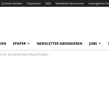
Zusteller werden
Impressum
AGB
Newsletter abonnieren
Jobangebote fi
IEN
EPAPER
NEWSLETTER ABONNIEREN
JOBS
rt für das Kinderheim Maria Frieden