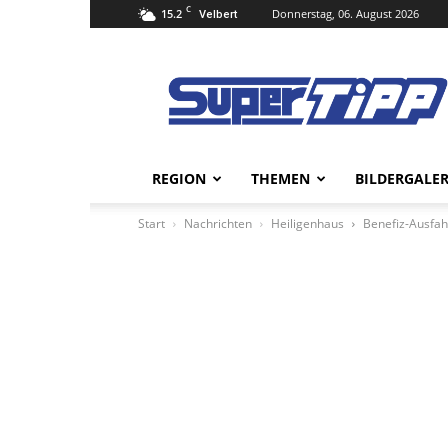
C
15.2
Donnerstag, 06. August 2026
Velbert
Super
Tipp
Online
REGION
THEMEN
BILDERGALER
Start
Nachrichten
Heiligenhaus
Benefiz-Ausfah