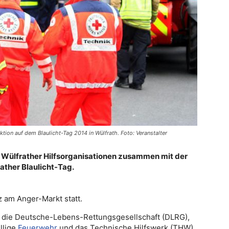
tion auf dem Blaulicht-Tag 2014 in Wülfrath. Foto: Veranstalter
Wülfrather Hilfsorganisationen zusammen mit der
ther Blaulicht-Tag.
z am Anger-Markt statt.
 die Deutsche-Lebens-Rettungsgesellschaft (DLRG),
llige
Feuerwehr
und das Technische Hilfswerk (THW)