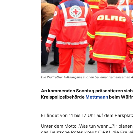
Die Wülfrather Hilfsorganisationen bei einer gemeinsamen Ak
An kommenden Sonntag präsentieren sich 
Kreispolizeibehörde
Mettmann
beim Wülfra
Er findet von 11 bis 17 Uhr auf dem Parkplat
Unter dem Motto „Was tun wenn…?!“ planen
das Deutsche Rotes Kreuz (DRK), die Freiwi