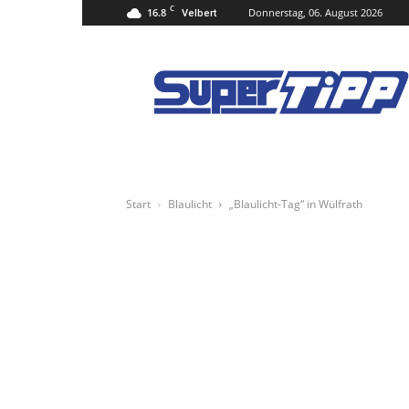
C
16.8
Donnerstag, 06. August 2026
Velbert
Super
Tipp
Online
Start
Blaulicht
„Blaulicht-Tag“ in Wülfrath