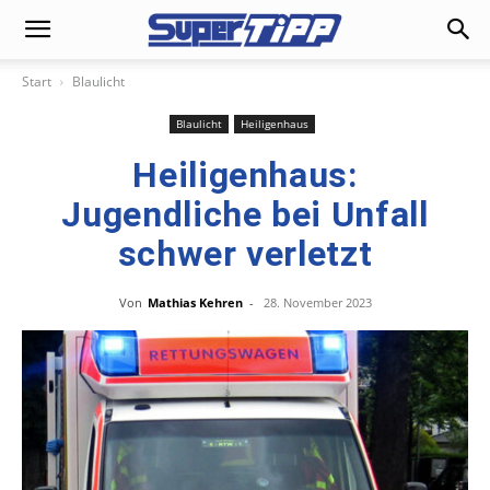
Start
Blaulicht
Blaulicht
Heiligenhaus
Heiligenhaus:
Jugendliche bei Unfall
schwer verletzt
Von
Mathias Kehren
-
28. November 2023