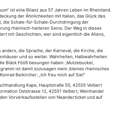
m“ ist eine Bilanz aus 57 Jahren Leben im Rheinland.
eckung der Ähnlichkeiten mit Italien, das Glück des
t, die Schale-für-Schale-Durchdringung der
rung rheinisch-heiteren Seins. Der Weg in dieses
ert mit Geschichten, wer sind eigentlich die Aliens,
s anders, die Sprache, der Karneval, die Kirche, die
nkenhäuser und so weiter. Wahrheiten, Halbwahrheiten
ie Bläck Fööß besungen haben: ‚Mutzebuckel,
ogramm ist damit sozusagen mein ‚kleines rheinisches
Konrad Beikircher: „Ich freu mich auf Sie!“
 Buchhandlung Kape, Hauptstraße 55, 42555 Velbert
formation Oststrasse 12, 42551 Velbert, Weinhandel
 den Vorverkaufsstellen von Neanderticket und auf