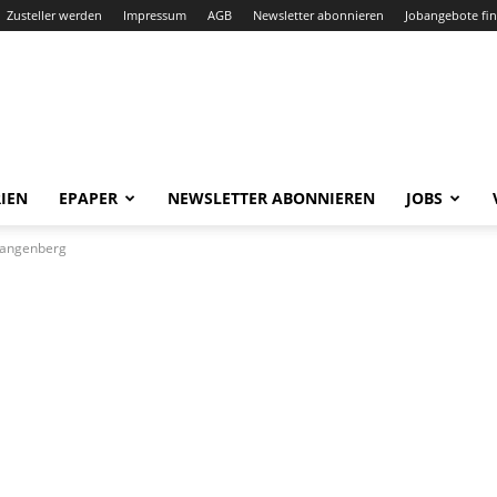
Zusteller werden
Impressum
AGB
Newsletter abonnieren
Jobangebote fi
IEN
EPAPER
NEWSLETTER ABONNIEREN
JOBS
 Langenberg