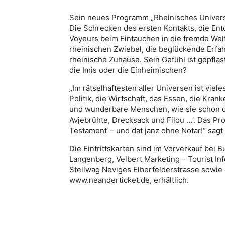
Sein neues Programm „Rheinisches Universu
Die Schrecken des ersten Kontakts, die Entd
Voyeurs beim Eintauchen in die fremde Wel
rheinischen Zwiebel, die beglückende Erfah
rheinische Zuhause. Sein Gefühl ist gepflast
die Imis oder die Einheimischen?
„Im rätselhaftesten aller Universen ist viele
Politik, die Wirtschaft, das Essen, die Kra
und wunderbare Menschen, wie sie schon d
Avjebrühte, Drecksack und Filou …‘. Das Pr
Testament‘ – und dat janz ohne Notar!“ sagt 
Die Eintrittskarten sind im Vorverkauf bei
Langenberg, Velbert Marketing – Tourist In
Stellwag Neviges Elberfelderstrasse sowie
www.neanderticket.de, erhältlich.