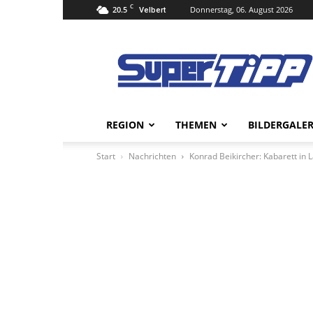
C
20.5
Donnerstag, 06. August 2026
Velbert
Super
Tipp
Online
REGION
THEMEN
BILDERGALER
Start
Nachrichten
Konrad Beikircher: Kabarett in