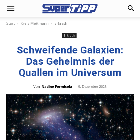
Start
Kreis Mettmann
Erkrath
Erkrath
Schweifende Galaxien:
Das Geheimnis der
Quallen im Universum
Von
Nadine Formicola
-
9. Dezember 2023