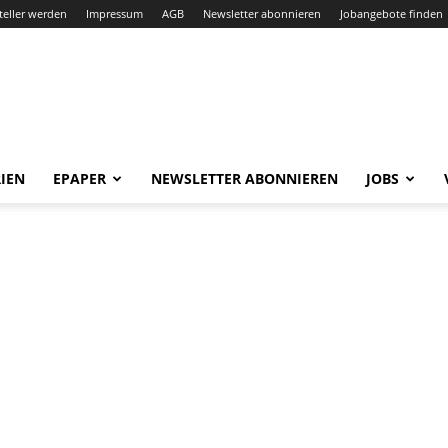
teller werden
Impressum
AGB
Newsletter abonnieren
Jobangebote finden
IEN
EPAPER
NEWSLETTER ABONNIEREN
JOBS