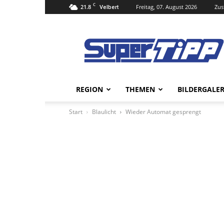
C
21.8
Freitag, 07. August 2026
Zus
Velbert
Super
Tipp
Online
REGION
THEMEN
BILDERGALER
Start
Blaulicht
Wieder Automat gesprengt