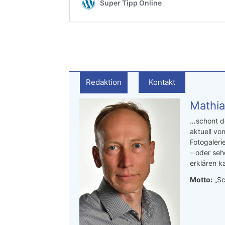
Redaktion
Kontakt
Mathia
…schont de
aktuell von
Fotogaleri
– oder seh
erklären ka
Motto:
„Sc