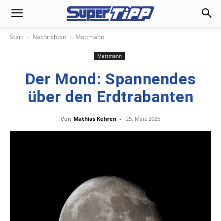
Start
Nachrichten
Mettmann
Mettmann
Der Mond: Spannendes
über den Erdtrabanten
Von
Mathias Kehren
-
25. März 2025