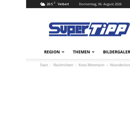
C
20.5
Donnerstag, 06. August 2026
Velbert
Super
Tipp
Online
REGION
THEMEN
BILDERGALER
Start
Nachrichten
Kreis Mettmann
Neanderland