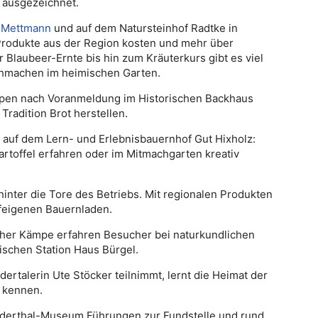
“ ausgezeichnet.
n
Mettmann
und auf dem Natursteinhof Radtke in
 Produkte aus der Region kosten und mehr über
 Blaubeer-Ernte bis hin zum Kräuterkurs gibt es viel
hmachen im heimischen Garten.
uppen nach Voranmeldung im Historischen Backhaus
Tradition Brot herstellen.
auf dem Lern- und Erlebnisbauernhof Gut Hixholz:
rtoffel erfahren oder im Mitmachgarten kreativ
hinter die Tore des Betriebs. Mit regionalen Produkten
feigenen Bauernladen.
cher Kämpe erfahren Besucher bei naturkundlichen
schen Station Haus Bürgel.
ertalerin Ute Stöcker teilnimmt, lernt die Heimat der
e kennen.
derthal-Museum Führungen zur Fundstelle und rund