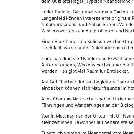
dem Qualitätssiegel „Typisch Neanderland 
In der Bioland-Gärtnerei Nermins Garten i
Langenfeld können Interessierte originale
Naturverständnis und Anbau lernen. Von der
Wissenswertes zum Ausprobieren und Nac
Einen Blick hinter die Kulissen werfen Gr
Hochdahl, wo sie unter Anleitung nach alter 
Ganz nah dran sind Kinder und Erwachsene 
Äcker erkunden, Wissenswertes über die Ka
werden – es gibt viel Raum für Entdecker.
Auf Gut Ellscheid führen begleitete Touren 
eindecken können sich Naturfreunde im ho
Alles über das Naturschutzgebiet Urdenba
Führungen und Wanderungen an der Biologi
Wer in Mettmann an der Urtour mit Ur-Neand
steinzeitlichen Bewohner auf heitere Weis
Zusätzlich werden im Neandertal vom Nean