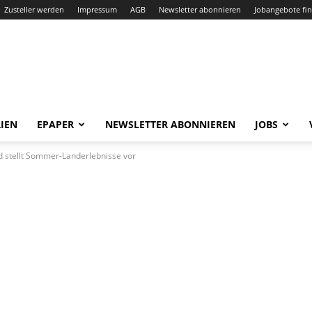
Zusteller werden
Impressum
AGB
Newsletter abonnieren
Jobangebote fi
IEN
EPAPER
NEWSLETTER ABONNIEREN
JOBS
 stellt Sommer-Landerlebnisse vor