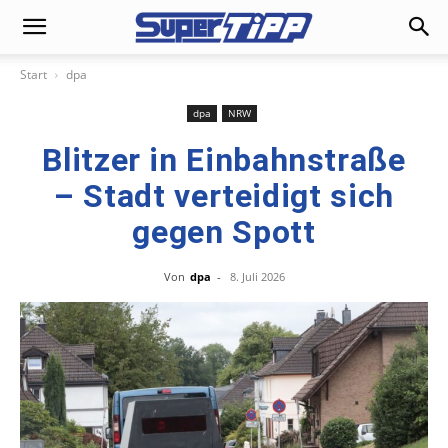
Start
dpa
dpa
NRW
Blitzer in Einbahnstraße
– Stadt verteidigt sich
gegen Spott
Von
dpa
-
8. Juli 2026