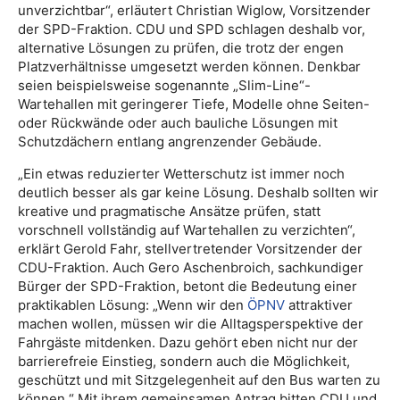
unverzichtbar“, erläutert Christian Wiglow, Vorsitzender
der SPD-Fraktion. CDU und SPD schlagen deshalb vor,
alternative Lösungen zu prüfen, die trotz der engen
Platzverhältnisse umgesetzt werden können. Denkbar
seien beispielsweise sogenannte „Slim-Line“-
Wartehallen mit geringerer Tiefe, Modelle ohne Seiten-
oder Rückwände oder auch bauliche Lösungen mit
Schutzdächern entlang angrenzender Gebäude.
„Ein etwas reduzierter Wetterschutz ist immer noch
deutlich besser als gar keine Lösung. Deshalb sollten wir
kreative und pragmatische Ansätze prüfen, statt
vorschnell vollständig auf Wartehallen zu verzichten“,
erklärt Gerold Fahr, stellvertretender Vorsitzender der
CDU-Fraktion. Auch Gero Aschenbroich, sachkundiger
Bürger der SPD-Fraktion, betont die Bedeutung einer
praktikablen Lösung: „Wenn wir den
ÖPNV
attraktiver
machen wollen, müssen wir die Alltagsperspektive der
Fahrgäste mitdenken. Dazu gehört eben nicht nur der
barrierefreie Einstieg, sondern auch die Möglichkeit,
geschützt und mit Sitzgelegenheit auf den Bus warten zu
können.“ Mit ihrem gemeinsamen Antrag bitten CDU und