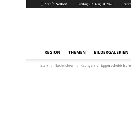
C
10.3
Freitag, 07. August 2026
Zust
Velbert
Super
Tipp
Online
REGION
THEMEN
BILDERGALERIEN
Start
Nachrichten
Ratingen
Eggerscheidt ist 