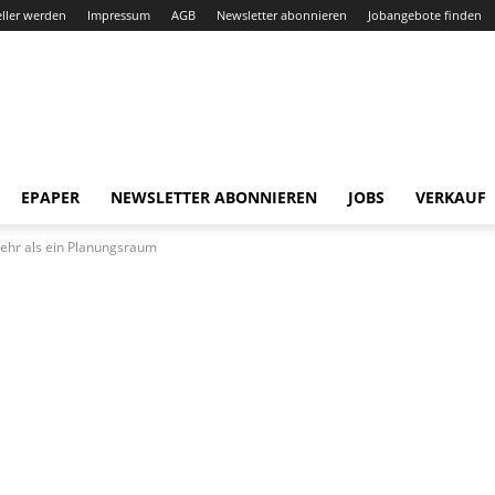
eller werden
Impressum
AGB
Newsletter abonnieren
Jobangebote finden
EPAPER
NEWSLETTER ABONNIEREN
JOBS
VERKAUF
mehr als ein Planungsraum