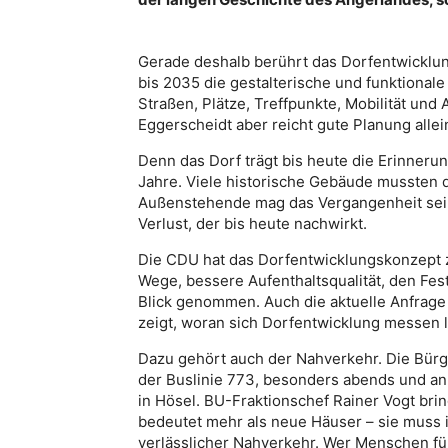
Gerade deshalb berührt das Dorfentwicklung
bis 2035 die gestalterische und funktional
Straßen, Plätze, Treffpunkte, Mobilität und A
Eggerscheidt aber reicht gute Planung allein
Denn das Dorf trägt bis heute die Erinnerun
Jahre. Viele historische Gebäude mussten 
Außenstehende mag das Vergangenheit sein.
Verlust, der bis heute nachwirkt.
Die CDU hat das Dorfentwicklungskonzept zu
Wege, bessere Aufenthaltsqualität, den Fest
Blick genommen. Auch die aktuelle Anfrage
zeigt, woran sich Dorfentwicklung messen l
Dazu gehört auch der Nahverkehr. Die Bürg
der Buslinie 773, besonders abends und a
in Hösel. BU-Fraktionschef Rainer Vogt bri
bedeutet mehr als neue Häuser – sie muss i
verlässlicher Nahverkehr. Wer Menschen fü