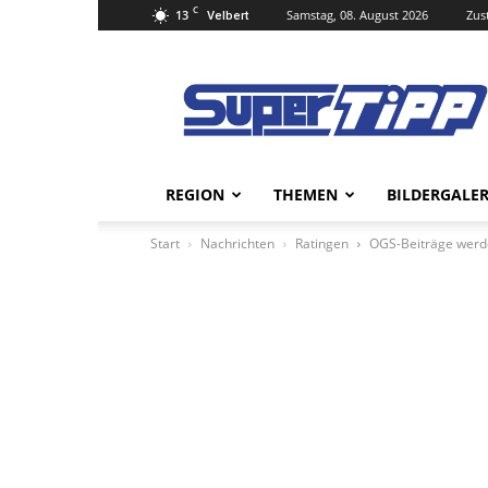
C
13
Samstag, 08. August 2026
Zus
Velbert
Super
Tipp
Online
REGION
THEMEN
BILDERGALER
Start
Nachrichten
Ratingen
OGS-Beiträge werd