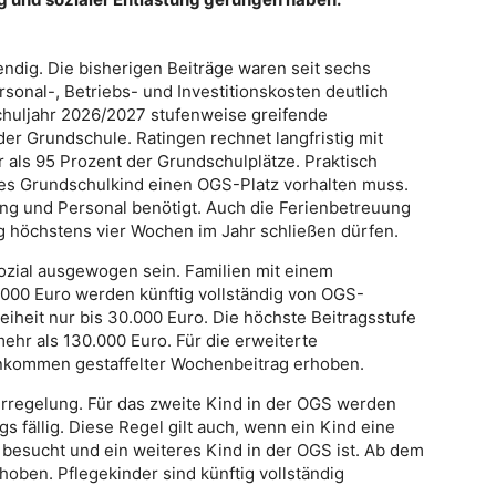
endig. Die bisherigen Beiträge waren seit sechs
onal-, Betriebs- und Investitionskosten deutlich
chuljahr 2026/2027 stufenweise greifende
r Grundschule. Ratingen rechnet langfristig mit
als 95 Prozent der Grundschulplätze. Praktisch
des Grundschulkind einen OGS-Platz vorhalten muss.
ng und Personal benötigt. Auch die Ferienbetreuung
ig höchstens vier Wochen im Jahr schließen dürfen.
ozial ausgewogen sein. Familien mit einem
00 Euro werden künftig vollständig von OGS-
freiheit nur bis 30.000 Euro. Die höchste Beitragsstufe
hr als 130.000 Euro. Für die erweiterte
inkommen gestaffelter Wochenbeitrag erhoben.
erregelung. Für das zweite Kind in der OGS werden
s fällig. Diese Regel gilt auch, wenn ein Kind eine
a besucht und ein weiteres Kind in der OGS ist. Ab dem
hoben. Pflegekinder sind künftig vollständig