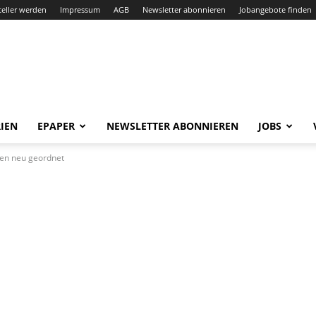
teller werden
Impressum
AGB
Newsletter abonnieren
Jobangebote finden
IEN
EPAPER
NEWSLETTER ABONNIEREN
JOBS
en neu geordnet