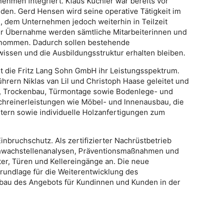
men integriert. Klaus Küchler war bereits vor
den. Gerd Hensen wird seine operative Tätigkeit im
, dem Unternehmen jedoch weiterhin in Teilzeit
r Übernahme werden sämtliche Mitarbeiterinnen und
rnommen. Dadurch sollen bestehende
ssen und die Ausbildungsstruktur erhalten bleiben.
ert die Fritz Lang Sohn GmbH ihr Leistungsspektrum.
rern Niklas van Lil und Christoph Haase geleitet und
en, Trockenbau, Türmontage sowie Bodenlege- und
Schreinerleistungen wie Möbel- und Innenausbau, die
tern sowie individuelle Holzanfertigungen zum
inbruchschutz. Als zertifizierter Nachrüstbetrieb
hwachstellenanalysen, Präventionsmaßnahmen und
er, Türen und Kellereingänge an. Die neue
rundlage für die Weiterentwicklung des
au des Angebots für Kundinnen und Kunden in der