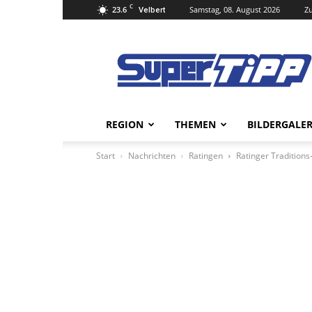
C
23.6
Samstag, 08. August 2026
Zu
Velbert
Super
Tipp
Online
REGION
THEMEN
BILDERGALER
Start
Nachrichten
Ratingen
Ratinger Traditions