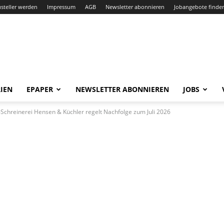
steller werden
Impressum
AGB
Newsletter abonnieren
Jobangebote finde
IEN
EPAPER
NEWSLETTER ABONNIEREN
JOBS
-Schreinerei Hensen & Küchler regelt Nachfolge zum Juli 2026