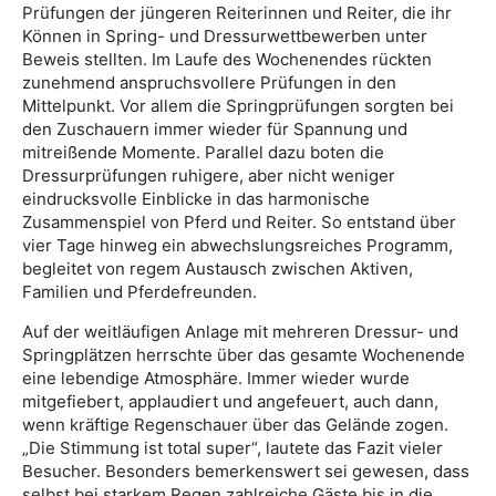
Prüfungen der jüngeren Reiterinnen und Reiter, die ihr
Können in Spring- und Dressurwettbewerben unter
Beweis stellten. Im Laufe des Wochenendes rückten
zunehmend anspruchsvollere Prüfungen in den
Mittelpunkt. Vor allem die Springprüfungen sorgten bei
den Zuschauern immer wieder für Spannung und
mitreißende Momente. Parallel dazu boten die
Dressurprüfungen ruhigere, aber nicht weniger
eindrucksvolle Einblicke in das harmonische
Zusammenspiel von Pferd und Reiter. So entstand über
vier Tage hinweg ein abwechslungsreiches Programm,
begleitet von regem Austausch zwischen Aktiven,
Familien und Pferdefreunden.
Auf der weitläufigen Anlage mit mehreren Dressur- und
Springplätzen herrschte über das gesamte Wochenende
eine lebendige Atmosphäre. Immer wieder wurde
mitgefiebert, applaudiert und angefeuert, auch dann,
wenn kräftige Regenschauer über das Gelände zogen.
„Die Stimmung ist total super“, lautete das Fazit vieler
Besucher. Besonders bemerkenswert sei gewesen, dass
selbst bei starkem Regen zahlreiche Gäste bis in die