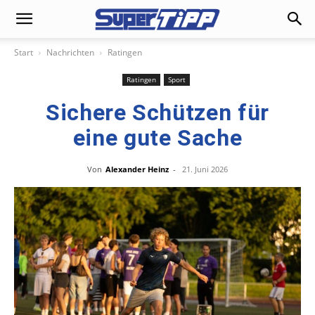
Start
Nachrichten
Ratingen
Ratingen
Sport
Sichere Schützen für
eine gute Sache
Von
Alexander Heinz
-
21. Juni 2026