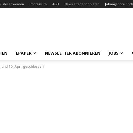
Zusteller werden
Impressum
AGB
Newsletter abonnieren
Jobangebote find
IEN
EPAPER
NEWSLETTER ABONNIEREN
JOBS
 und 16. April geschlossen