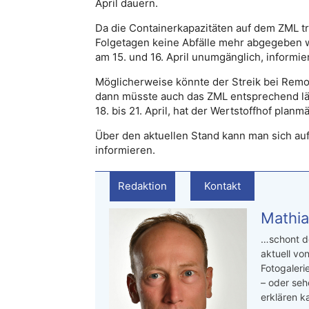
April dauern.
Da die Containerkapazitäten auf dem ZML tr
Folgetagen keine Abfälle mehr abgegeben w
am 15. und 16. April unumgänglich, informier
Möglicherweise könnte der Streik bei Remon
dann müsste auch das ZML entsprechend lä
18. bis 21. April, hat der Wertstoffhof plan
Über den aktuellen Stand kann man sich au
informieren.
Redaktion
Kontakt
Mathia
…schont de
aktuell von
Fotogaleri
– oder seh
erklären ka