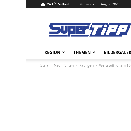
C
24.1
Mittwoch, 05. August 2026
Velbert
Super
Tipp
Online
REGION
THEMEN
BILDERGALER
Start
Nachrichten
Ratingen
Wertstoffhof am 15.