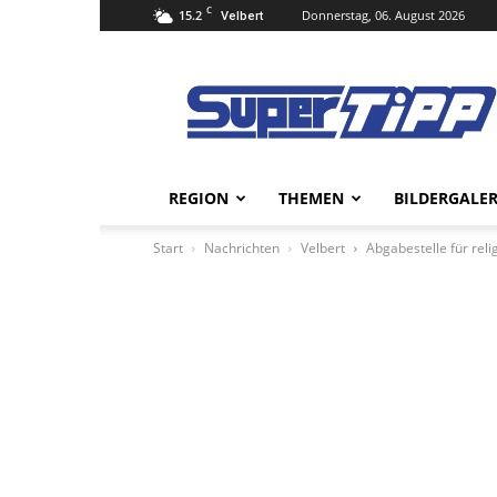
C
15.2
Donnerstag, 06. August 2026
Velbert
Super
Tipp
Online
REGION
THEMEN
BILDERGALER
Start
Nachrichten
Velbert
Abgabestelle für rel