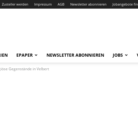
Zusteller werden
Impressum
AGB
Newsletter abonnieren
Jobangebote fi
IEN
EPAPER
NEWSLETTER ABONNIEREN
JOBS
igiöse Gegenstände in Velbert