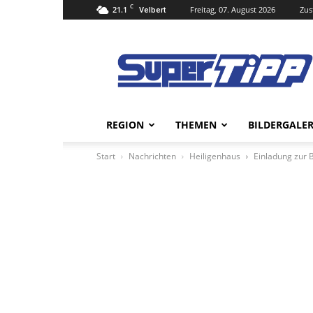
C
21.1
Freitag, 07. August 2026
Zus
Velbert
Super
Tipp
Online
REGION
THEMEN
BILDERGALER
Start
Nachrichten
Heiligenhaus
Einladung zur 