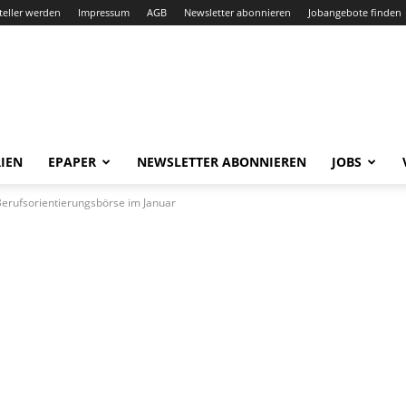
teller werden
Impressum
AGB
Newsletter abonnieren
Jobangebote finden
IEN
EPAPER
NEWSLETTER ABONNIEREN
JOBS
Berufsorientierungsbörse im Januar