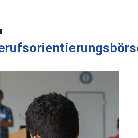
l
erufsorientierungsbörs