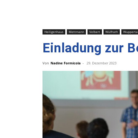
Heiligenhaus
Mettmann
Velbert
Wülfrath
Wupperta
Einladung zur B
Von
Nadine Formicola
-
29. Dezember 2023