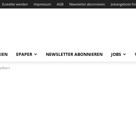
Zusteller werden
Impressum
AGB
Newsletter abonnieren
Jobangebote fi
IEN
EPAPER
NEWSLETTER ABONNIEREN
JOBS
elbert