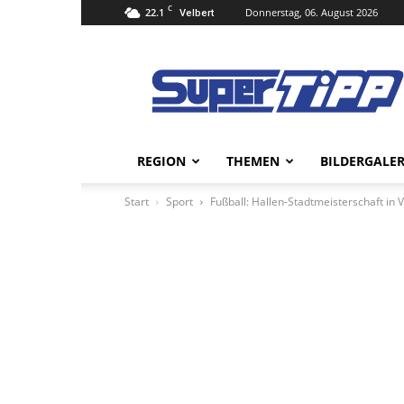
C
22.1
Donnerstag, 06. August 2026
Velbert
Super
Tipp
Online
REGION
THEMEN
BILDERGALER
Start
Sport
Fußball: Hallen-Stadtmeisterschaft in V