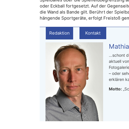
oder Eckball fortgesetzt. Auf der Gegenseite
die Wand als Bande gilt. Berührt der Spiel
hängende Sportgeräte, erfolgt Freistoß ge
Redaktion
Kontakt
Mathia
…schont de
aktuell von
Fotogaleri
– oder seh
erklären ka
Motto:
„Sc