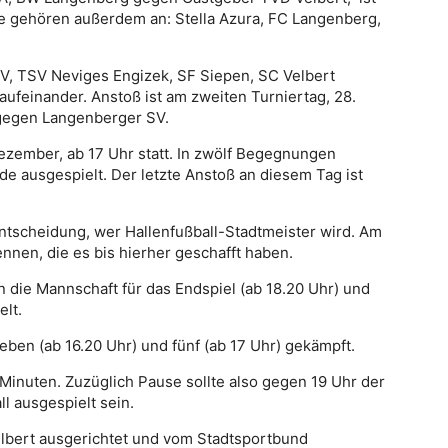
e gehören außerdem an: Stella Azura, FC Langenberg,
SV,
TSV Neviges Engizek,
SF Siepen,
SC Velbert
aufeinander. Anstoß ist am zweiten Turniertag, 28.
gegen Langenberger SV.
ezember, ab 17 Uhr statt. In zwölf Begegnungen
e ausgespielt. Der letzte Anstoß an diesem Tag ist
ntscheidung, wer Hallenfußball-Stadtmeister wird. Am
nnen, die es bis hierher geschafft haben.
n die Mannschaft für das Endspiel (ab 18.20 Uhr) und
elt.
eben (ab 16.20 Uhr) und fünf (ab 17 Uhr) gekämpft.
 Minuten. Zuzüglich Pause sollte also gegen 19 Uhr der
l ausgespielt sein.
elbert ausgerichtet und vom Stadtsportbund