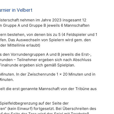
nier in Velbert
eisterschaft nehmen im Jahre 2023 insgesamt 12
 in Gruppe A und Gruppe B jeweils 6 Mannschaften
ern bestehen, von denen bis zu 5 (4 Feldspieler und 1
ürfen. Das Auswechseln von Spielern wird gem. den
der Mittellinie erlaubt)
us den Vorrundengruppen A und B jeweils die Erst-,
nalrunden – Teilnehmer ergeben sich nach Abschluss
inalrunde ergeben sich gemäß Spielplan.
5 Minuten. In der Zwischenrunde 1 x 20 Minuten und in
Minuten.
ielt die erst genannte Mannschaft von der Tribüne aus
 Spielfeldbegrenzung auf der Seite der
len“ (kein Einwurf) fortgesetzt. Bei Überschreiten des
f der Seite der Tore wird das Spiel mit Torabstoß