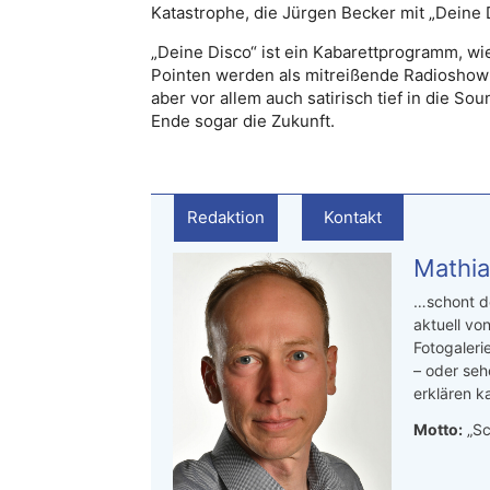
Katastrophe, die Jürgen Becker mit „Deine D
„Deine Disco“ ist ein Kabarettprogramm, wie
Pointen werden als mitreißende Radioshow a
aber vor allem auch satirisch tief in die S
Ende sogar die Zukunft.
Redaktion
Kontakt
Mathia
…schont de
aktuell von
Fotogaleri
– oder seh
erklären ka
Motto:
„Sc