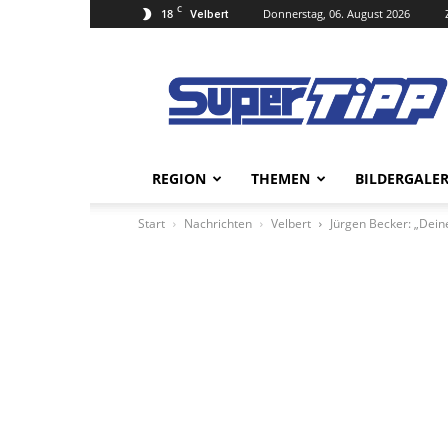
C
18
Donnerstag, 06. August 2026
Velbert
Super
Tipp
Online
REGION
THEMEN
BILDERGALER
Start
Nachrichten
Velbert
Jürgen Becker: „Dei