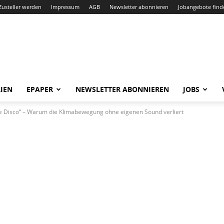
Zusteller werden
Impressum
AGB
Newsletter abonnieren
Jobangebote find
IEN
EPAPER
NEWSLETTER ABONNIEREN
JOBS
ne Disco“ – Warum die Klimabewegung ohne eigenen Sound verliert