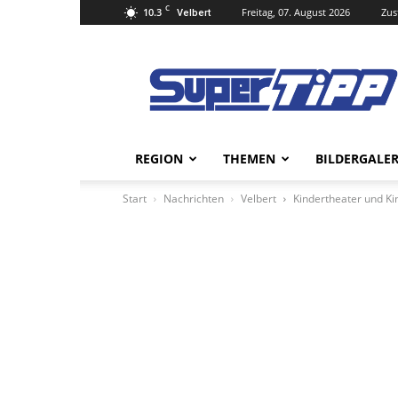
C
10.3
Freitag, 07. August 2026
Zus
Velbert
Super
Tipp
Online
REGION
THEMEN
BILDERGALER
Start
Nachrichten
Velbert
Kindertheater und Kin