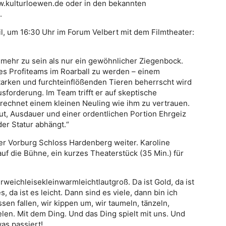
ww.kulturloewen.de oder in den bekannten
.
il, um 16:30 Uhr im Forum Velbert mit dem Filmtheater:
, mehr zu sein als nur ein gewöhnlicher Ziegenbock.
ines Profiteams im Roarball zu werden – einem
tarken und furchteinflößenden Tieren beherrscht wird
usforderung. Im Team trifft er auf skeptische
gerechnet einem kleinen Neuling wie ihm zu vertrauen.
Mut, Ausdauer und einer ordentlichen Portion Ehrgeiz
der Statur abhängt.“
der Vorburg Schloss Hardenberg weiter. Karoline
uf die Bühne, ein kurzes Theaterstück (35 Min.) für
weichleisekleinwarmleichtlautgroß. Da ist Gold, da ist
es, da ist es leicht. Dann sind es viele, dann bin ich
ssen fallen, wir kippen um, wir taumeln, tänzeln,
en. Mit dem Ding. Und das Ding spielt mit uns. Und
as passiert!