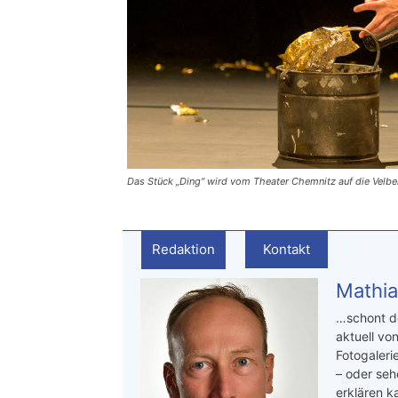
Das Stück „Ding“ wird vom Theater Chemnitz auf die Velbe
Redaktion
Kontakt
Mathia
…schont de
aktuell von
Fotogaleri
– oder seh
erklären ka