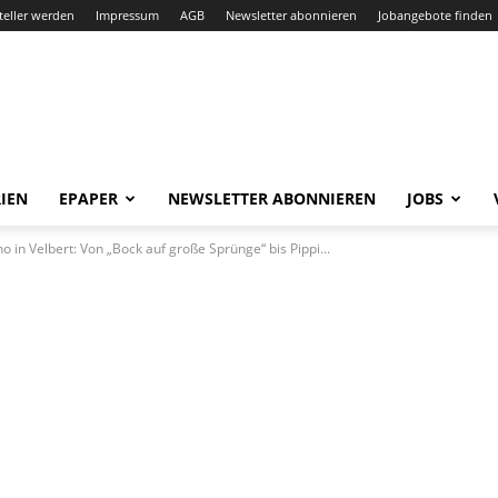
teller werden
Impressum
AGB
Newsletter abonnieren
Jobangebote finden
IEN
EPAPER
NEWSLETTER ABONNIEREN
JOBS
o in Velbert: Von „Bock auf große Sprünge“ bis Pippi...