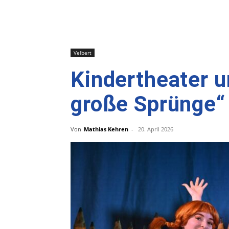
Velbert
Kindertheater u
große Sprünge“ 
Von
Mathias Kehren
-
20. April 2026