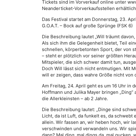
Tickets sind im Vorverkauf online unter w
Neanderticket-Vorverkaufsstellen erhältlich
Das Festival startet am Donnerstag, 23. Apr
G.O.A.T. – Bock auf große Sprünge (FSK 6)
Die Beschreibung lautet „Will träumt davon
Als sich ihm die Gelegenheit bietet, Teil e
schnellen, körperbetonten Sport, der von s
– steht er plötzlich vor seiner größten Hera
Mitspieler, die sich schwer damit tun, aus
Doch Will lässt sich nicht entmutigen. Mit 
will er zeigen, dass wahre Größe nicht von 
Am Freitag, 24. April geht es um 16 Uhr in 
Hoffmann und Julika Mayer bringen „Ding“ a
die Allerkleinsten – ab 2 Jahre.
Die Beschreibung lautet: „Dinge sind schwer
Licht, da ist Luft, da funkelt es, da schwebt 
allein. Wir fassen an, wir heben hoch, wir la
verschwinden und verwandeln uns. Wir spiel
dann? Mal ding, mal dings da, mal gucken, w