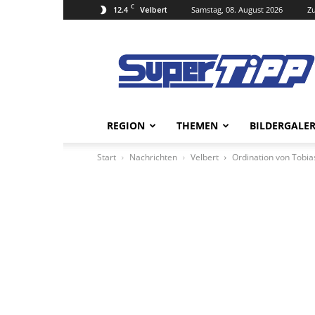
C
12.4
Samstag, 08. August 2026
Zu
Velbert
Super
Tipp
Online
REGION
THEMEN
BILDERGALER
Start
Nachrichten
Velbert
Ordination von Tobi