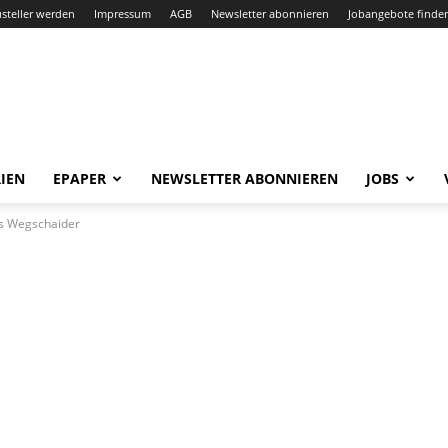
steller werden
Impressum
AGB
Newsletter abonnieren
Jobangebote finde
IEN
EPAPER
NEWSLETTER ABONNIEREN
JOBS
as Wegschaider