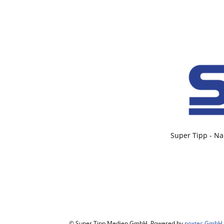
Super Tipp - Na
© Super Tipp Medien GmbH. Powered by
noxtec GmbH
.