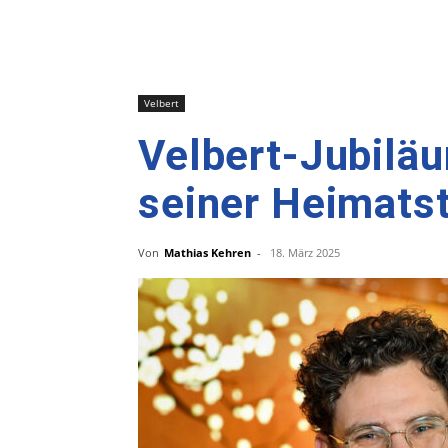
Velbert
Velbert-Jubiläu
seiner Heimats
Von
Mathias Kehren
-
18. März 2025