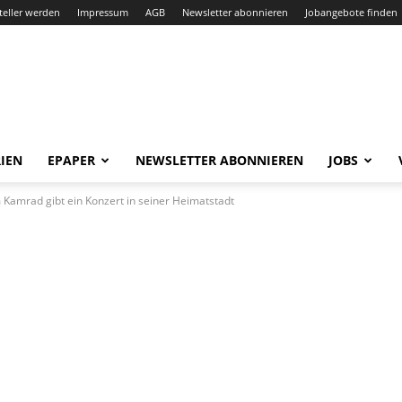
teller werden
Impressum
AGB
Newsletter abonnieren
Jobangebote finden
IEN
EPAPER
NEWSLETTER ABONNIEREN
JOBS
m Kamrad gibt ein Konzert in seiner Heimatstadt