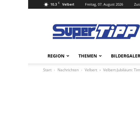
C
10.3
Freitag, 07. August 2026
Zus
Velbert
Super
Tipp
Online
REGION
THEMEN
BILDERGALER
Start
Nachrichten
Velbert
Velbert-Jubiläum: Ti