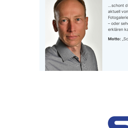
…schont de
aktuell von
Fotogaleri
– oder seh
erklären ka
Motto:
„Sc