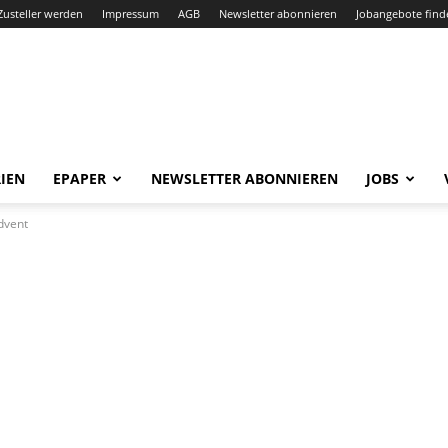
Zusteller werden
Impressum
AGB
Newsletter abonnieren
Jobangebote find
IEN
EPAPER
NEWSLETTER ABONNIEREN
JOBS
dvent