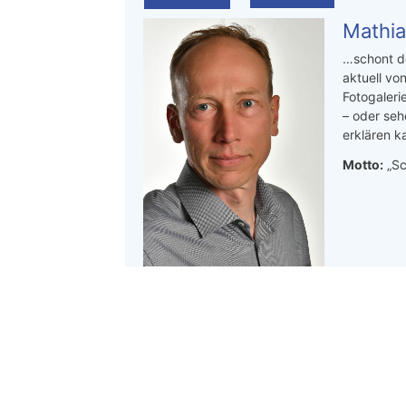
Mathia
…schont de
aktuell von
Fotogaleri
– oder seh
erklären ka
Motto:
„Sc