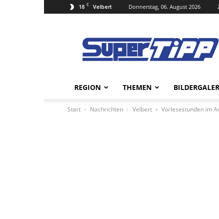
C
18
Donnerstag, 06. August 2026
Velbert
Super
Tipp
Online
REGION
THEMEN
BILDERGALER
Start
Nachrichten
Velbert
Vorlesestunden im A