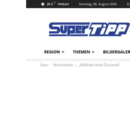
C
26.5
Samstag, 08. August 2026
Zu
Velbert
Super
Tipp
Online
REGION
THEMEN
BILDERGALER
Start
Nachrichten
„Wülfrath Anno Dazumal“