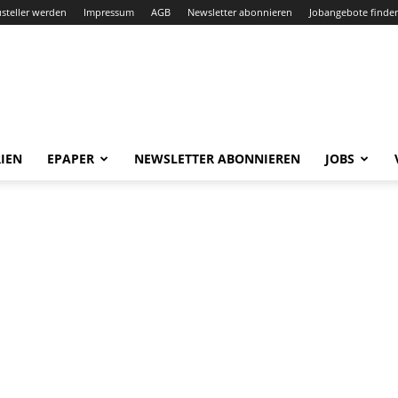
steller werden
Impressum
AGB
Newsletter abonnieren
Jobangebote finde
IEN
EPAPER
NEWSLETTER ABONNIEREN
JOBS