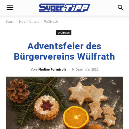
Start
Nachrichten
Wülfrath
Wülfrath
Adventsfeier des
Bürgervereins Wülfrath
Von
Nadine Formicola
-
9. Dezember 2023