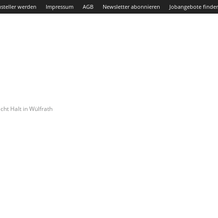
steller werden
Impressum
AGB
Newsletter abonnieren
Jobangebote finde
ht Halt in Wülfrath