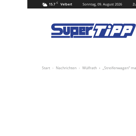
C
15.7
Sonntag, 09. August 2026
Zu
Velbert
Super
Tipp
Online
Start
Nachrichten
Wülfrath
„Streifenwagen“ mac