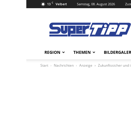
C
13
Samstag, 08. August 2026
Zus
Velbert
Super
Tipp
Online
REGION
THEMEN
BILDERGALER
Start
Nachrichten
Anzeige
Zukunftssicher und 