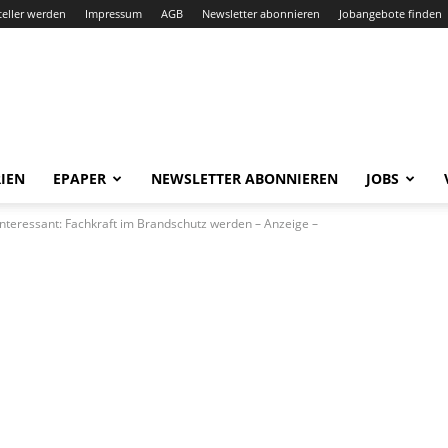
teller werden
Impressum
AGB
Newsletter abonnieren
Jobangebote finden
IEN
EPAPER
NEWSLETTER ABONNIEREN
JOBS
interessant: Fachkraft im Brandschutz werden – Anzeige –