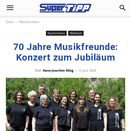
Start
Nachrichten
Nachrichten
Wülfrath
70 Jahre Musikfreunde:
Konzert zum Jubiläum
Von
Hans-Joachim Kling
-
4. Juni 2024