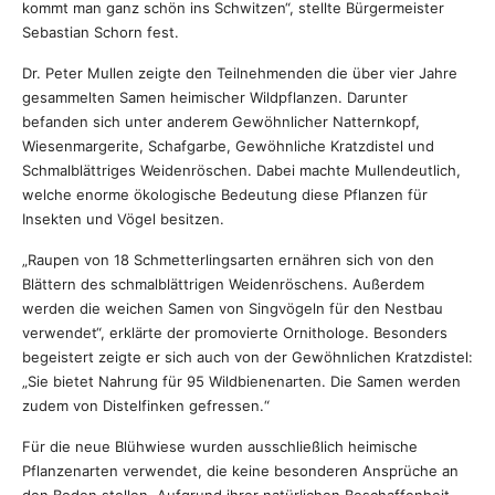
kommt man ganz schön ins Schwitzen“, stellte Bürgermeister
Sebastian Schorn fest.
Dr. Peter Mullen zeigte den Teilnehmenden die über vier Jahre
gesammelten Samen heimischer Wildpflanzen. Darunter
befanden sich unter anderem Gewöhnlicher Natternkopf,
Wiesenmargerite, Schafgarbe, Gewöhnliche Kratzdistel und
Schmalblättriges Weidenröschen. Dabei machte Mullendeutlich,
welche enorme ökologische Bedeutung diese Pflanzen für
Insekten und Vögel besitzen.
„Raupen von 18 Schmetterlingsarten ernähren sich von den
Blättern des schmalblättrigen Weidenröschens. Außerdem
werden die weichen Samen von Singvögeln für den Nestbau
verwendet“, erklärte der promovierte Ornithologe. Besonders
begeistert zeigte er sich auch von der Gewöhnlichen Kratzdistel:
„Sie bietet Nahrung für 95 Wildbienenarten. Die Samen werden
zudem von Distelfinken gefressen.“
Für die neue Blühwiese wurden ausschließlich heimische
Pflanzenarten verwendet, die keine besonderen Ansprüche an
den Boden stellen. Aufgrund ihrer natürlichen Beschaffenheit