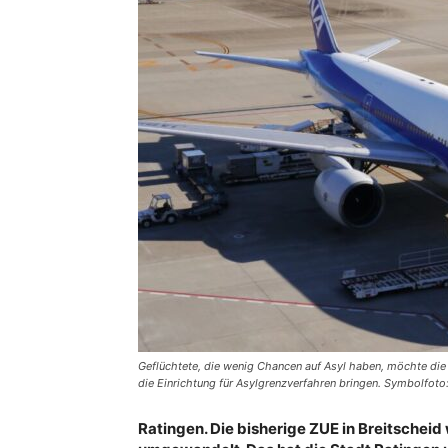
Geflüchtete, die wenig Chancen auf Asyl haben, möchte die
die Einrichtung für Asylgrenzverfahren bringen. Symbolfoto
Ratingen. Die bisherige ZUE in Breitscheid