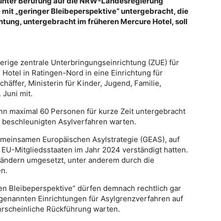
 unter Berufung auf die NRW-Landesregierung
e mit „geringer Bleibeperspektive“ untergebracht, die
chtung, untergebracht im früheren Mercure Hotel, soll
rige zentrale Unterbringungseinrichtung (ZUE) für
otel in Ratingen-Nord in eine Einrichtung für
häffer, Ministerin für Kinder, Jugend, Familie,
 Juni mit.
nn maximal 60 Personen für kurze Zeit untergebracht
 beschleunigten Asylverfahren warten.
emeinsamen Europäischen Asylstrategie (GEAS), auf
 EU-Mitgliedsstaaten im Jahr 2024 verständigt hatten.
Ländern umgesetzt, unter anderem durch die
n.
gen Bleibeperspektive“ dürfen demnach rechtlich gar
 genannten Einrichtungen für Asylgrenzverfahren auf
hrscheinliche Rückführung warten.