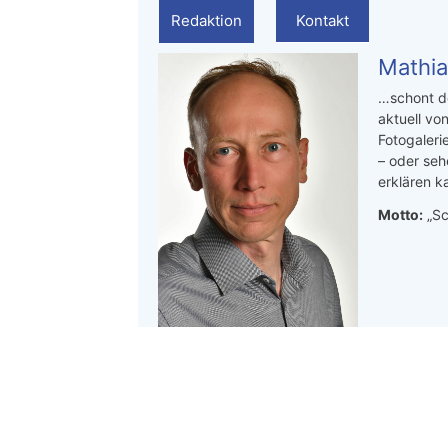
Redaktion
Kontakt
Mathia
…schont de
aktuell von
Fotogaleri
– oder seh
erklären ka
Motto:
„Sc