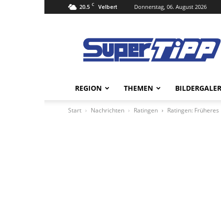
C
20.5
Donnerstag, 06. August 2026
Velbert
Super
Tipp
Online
REGION
THEMEN
BILDERGALER
Start
Nachrichten
Ratingen
Ratingen: Früheres