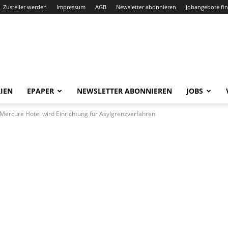
Zusteller werden
Impressum
AGB
Newsletter abonnieren
Jobangebote fi
IEN
EPAPER
NEWSLETTER ABONNIEREN
JOBS
 Mercure Hotel wird Einrichtung für Asylgrenzverfahren