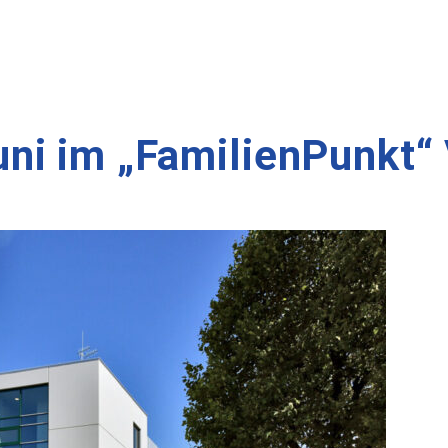
ni im „FamilienPunkt“ 