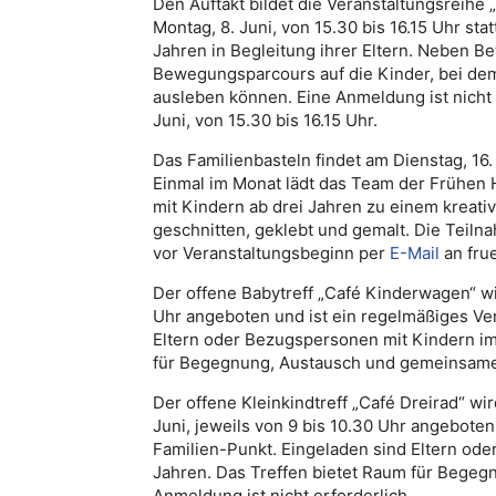
Den Auftakt bildet die Veranstaltungsreihe „
Montag, 8. Juni, von 15.30 bis 16.15 Uhr sta
Jahren in Begleitung ihrer Eltern. Neben 
Bewegungsparcours auf die Kinder, bei dem 
ausleben können. Eine Anmeldung ist nicht e
Juni, von 15.30 bis 16.15 Uhr.
Das Familienbasteln findet am Dienstag, 16. 
Einmal im Monat lädt das Team der Frühen H
mit Kindern ab drei Jahren zu einem kreat
geschnitten, geklebt und gemalt. Die Teilna
vor Veranstaltungsbeginn per
E-Mail
an fru
Der offene Babytreff „Café Kinderwagen“ wir
Uhr angeboten und ist ein regelmäßiges Ve
Eltern oder Bezugspersonen mit Kindern im 
für Begegnung, Austausch und gemeinsames 
Der offene Kleinkindtreff „Café Dreirad“ wi
Juni, jeweils von 9 bis 10.30 Uhr angebote
Familien-Punkt. Eingeladen sind Eltern ode
Jahren. Das Treffen bietet Raum für Bege
Anmeldung ist nicht erforderlich.