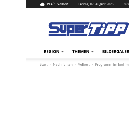
C
19.4
Freitag, 07. August 2026
Zus
Velbert
Super
Tipp
Online
REGION
THEMEN
BILDERGALER
Start
Nachrichten
Velbert
Programm im Juni im 