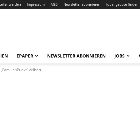
teller werden
Impressum
AGB
Newsletter abonnieren
Jobangebote finden
IEN
EPAPER
NEWSLETTER ABONNIEREN
JOBS
„FamilienPunkt“ Velbert