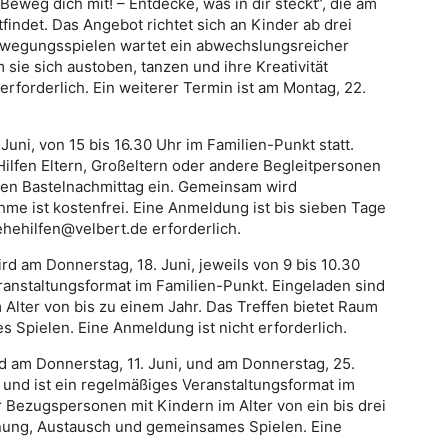
Beweg dich mit! – Entdecke, was in dir steckt“, die am
ttfindet. Das Angebot richtet sich an Kinder ab drei
Bewegungsspielen wartet ein abwechslungsreicher
sie sich austoben, tanzen und ihre Kreativität
rforderlich. Ein weiterer Termin ist am Montag, 22.
Juni, von 15 bis 16.30 Uhr im Familien-Punkt statt.
ilfen Eltern, Großeltern oder andere Begleitpersonen
iven Bastelnachmittag ein. Gemeinsam wird
hme ist kostenfrei. Eine Anmeldung ist bis sieben Tage
ehehilfen@velbert.de erforderlich.
d am Donnerstag, 18. Juni, jeweils von 9 bis 10.30
ranstaltungsformat im Familien-Punkt. Eingeladen sind
Alter von bis zu einem Jahr. Das Treffen bietet Raum
Spielen. Eine Anmeldung ist nicht erforderlich.
rd am Donnerstag, 11. Juni, und am Donnerstag, 25.
n und ist ein regelmäßiges Veranstaltungsformat im
r Bezugspersonen mit Kindern im Alter von ein bis drei
gnung, Austausch und gemeinsames Spielen. Eine