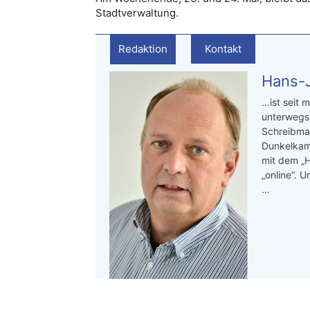
Stadtverwaltung.
Redaktion
Kontakt
Hans-J
…ist seit m
unterwegs.
Schreibmas
Dunkelkam
mit dem „H
„online“. 
…