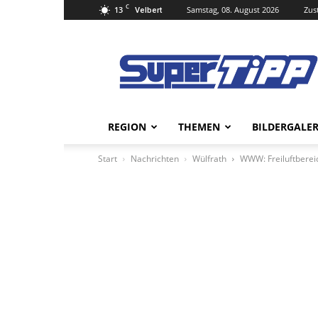
C
13
Samstag, 08. August 2026
Zus
Velbert
Super
Tipp
Online
REGION
THEMEN
BILDERGALER
Start
Nachrichten
Wülfrath
WWW: Freiluftberei