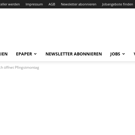
teller werden
Impressum
AGB
Newsletter abonnieren
Jobangebote finden
IEN
EPAPER
NEWSLETTER ABONNIEREN
JOBS
ch öffnet Pfingstmontag