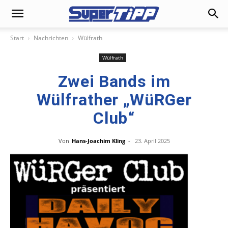
Start
Nachrichten
Wülfrath
Wülfrath
Zwei Bands im
Wülfrather „WüRGer
Club“
Von
Hans-Joachim Kling
-
23. April 2025