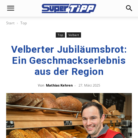
Start
Top
Top
Velbert
Velberter Jubiläumsbrot:
Ein Geschmackserlebnis
aus der Region
Von
Mathias Kehren
-
27. März 2025