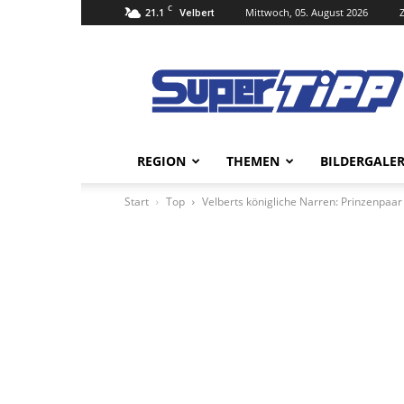
C
21.1
Mittwoch, 05. August 2026
Velbert
Super
Tipp
Online
REGION
THEMEN
BILDERGALER
Start
Top
Velberts königliche Narren: Prinzenpaar