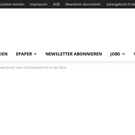
Zusteller werden
Impressum
AGB
Newsletter abonnieren
Jobangebote find
IEN
EPAPER
NEWSLETTER ABONNIEREN
JOBS
 wechselt vom Schützenthron in die Bütt