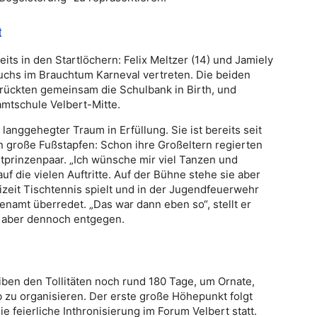
t
ts in den Startlöchern: Felix Meltzer (14) und Jamiely
chs im Brauchtum Karneval vertreten. Die beiden
rückten gemeinsam die Schulbank in Birth, und
amtschule Velbert-Mitte.
 langgehegter Traum in Erfüllung. Sie ist bereits seit
in große Fußstapfen: Schon ihre Großeltern regierten
dtprinzenpaar. „Ich wünsche mir viel Tanzen und
auf die vielen Auftritte. Auf der Bühne stehe sie aber
reizeit Tischtennis spielt und in der Jugendfeuerwehr
zenamt überredet. „Das war dann eben so“, stellt er
e aber dennoch entgegen.
ben den Tollitäten noch rund 180 Tage, um Ornate,
zu organisieren. Der erste große Höhepunkt folgt
e feierliche Inthronisierung im Forum Velbert statt.