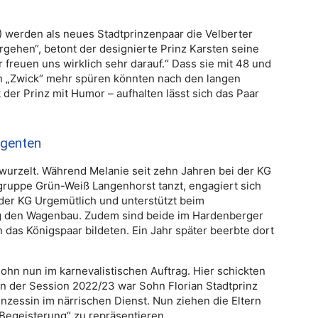
0) werden als neues Stadtprinzenpaar die Velberter
rgehen“, betont der designierte Prinz Karsten seine
r freuen uns wirklich sehr darauf.“ Dass sie mit 48 und
en „Zwick“ mehr spüren könnten nach den langen
der Prinz mit Humor – aufhalten lässt sich das Paar
egenten
rwurzelt. Während Melanie seit zehn Jahren bei der KG
zgruppe Grün-Weiß Langenhorst tanzt, engagiert sich
 der KG Urgemütlich und unterstützt beim
tig den Wagenbau. Zudem sind beide im Hardenberger
n das Königspaar bildeten. Ein Jahr später beerbte dort
ohn nun im karnevalistischen Auftrag. Hier schickten
: In der Session 2022/23 war Sohn Florian Stadtprinz
inzessin im närrischen Dienst. Nun ziehen die Eltern
Begeisterung“ zu repräsentieren.