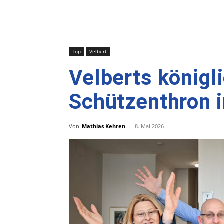
Top
Velbert
Velberts königl
Schützenthron i
Von
Mathias Kehren
-
8. Mai 2026