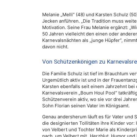
Melanie „Melli“ (48) und Karsten Schulz (5
Jecken anführen. „Die Tradition muss weite
Motivation. Seine Frau Melanie ergänzt: „Wi
50 Jahren vielleicht den einen oder ander
Karnevalsnächten als „junge Hüpfer“, nimmt 
davon nicht.
Von Schützenkönigen zu Karnevalsr
Die Familie Schulz ist tief im Brauchtum ve
Urgemütlich aktiv ist und in der Frauentan
Karsten ebenfalls seit einem Jahrzehnt bei
Karnevalsverein „Boum Houl Pool“ tatkräf
Schützenverein aktiv, wo sie vor drei Jahre
Sohn Florian seinen Vater im Königsamt.
Genau andersherum läuft es für Vater und S
die designierten Tollitäten ihre Kinder vor
von Velbert und Tochter Marie als Kinderpr
nach, um Velbert mit „Herzblut, Humor und 