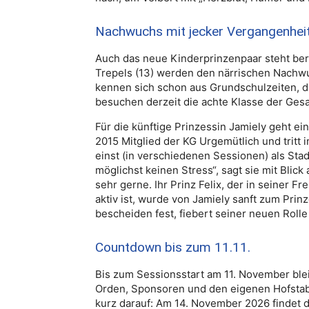
Nachwuchs mit jecker Vergangenhei
Auch das neue Kinderprinzenpaar steht berei
Trepels (13) werden den närrischen Nachwu
kennen sich schon aus Grundschulzeiten, d
besuchen derzeit die achte Klasse der Ges
Für die künftige Prinzessin Jamiely geht ein
2015 Mitglied der KG Urgemütlich und tritt 
einst (in verschiedenen Sessionen) als Sta
möglichst keinen Stress“, sagt sie mit Blick 
sehr gerne. Ihr Prinz Felix, der in seiner F
aktiv ist, wurde von Jamiely sanft zum Prin
bescheiden fest, fiebert seiner neuen Roll
Countdown bis zum 11.11.
Bis zum Sessionsstart am 11. November blei
Orden, Sponsoren und den eigenen Hofstab 
kurz darauf: Am 14. November 2026 findet di