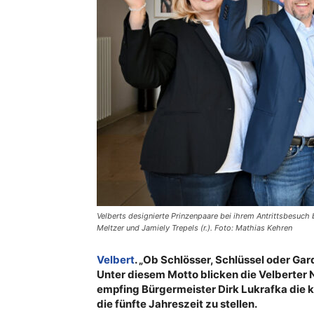
Velberts designierte Prinzenpaare bei ihrem Antrittsbesuch b
Meltzer und Jamiely Trepels (r.). Foto: Mathias Kehren
Velbert
. „Ob Schlösser, Schlüssel oder Gar
Unter diesem Motto blicken die Velberter 
empfing Bürgermeister Dirk Lukrafka die 
die fünfte Jahreszeit zu stellen.