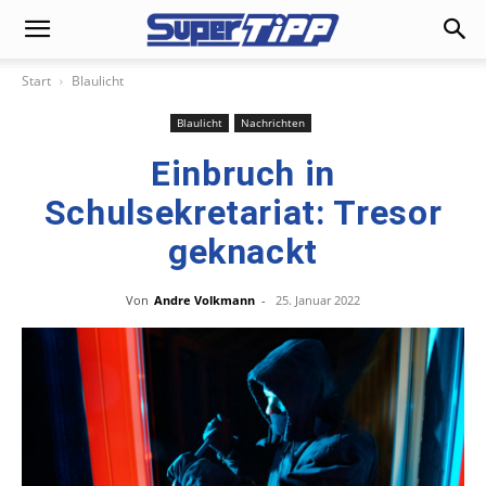
Start
Blaulicht
Blaulicht
Nachrichten
Einbruch in
Schulsekretariat: Tresor
geknackt
Von
Andre Volkmann
-
25. Januar 2022