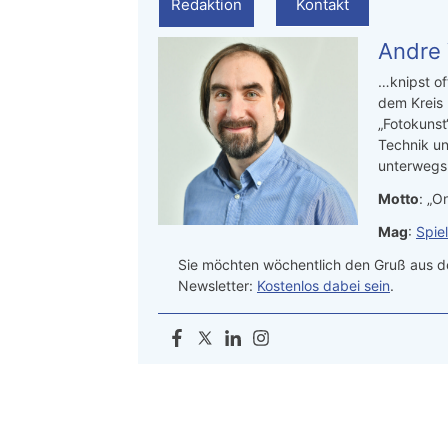
Redaktion
Kontakt
Andre
…knipst of
dem Kreis
„Fotokunst
Technik un
unterwegs.
Motto
: „On
Mag
:
Spie
Sie möchten wöchentlich den Gruß aus de
Newsletter:
Kostenlos dabei sein
.