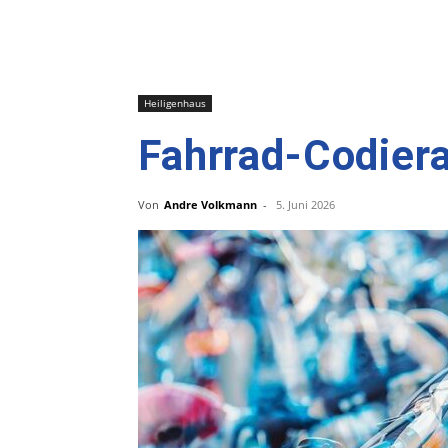
Heiligenhaus
Fahrrad-Codiera
Von
Andre Volkmann
-
5. Juni 2026