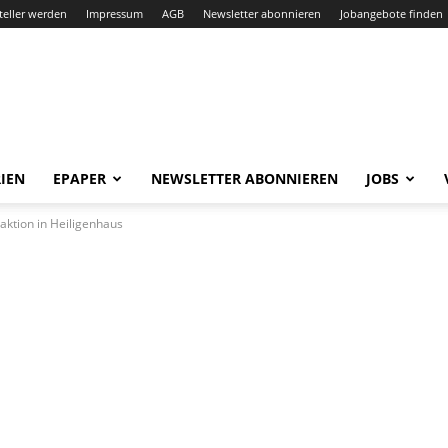
teller werden
Impressum
AGB
Newsletter abonnieren
Jobangebote finden
IEN
EPAPER
NEWSLETTER ABONNIEREN
JOBS
aktion in Heiligenhaus