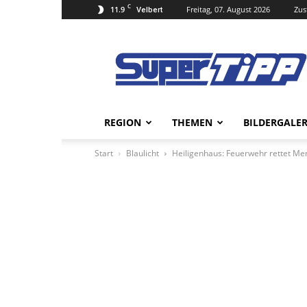
C
11.9
Freitag, 07. August 2026
Zus
Velbert
Super
Tipp
Online
REGION
THEMEN
BILDERGALER
Start
Blaulicht
Heiligenhaus: Feuerwehr rettet 