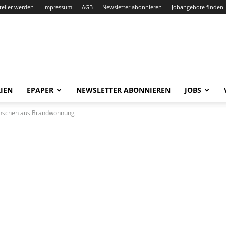
teller werden
Impressum
AGB
Newsletter abonnieren
Jobangebote finden
IEN
EPAPER
NEWSLETTER ABONNIEREN
JOBS
Menschen aus Brandwohnung