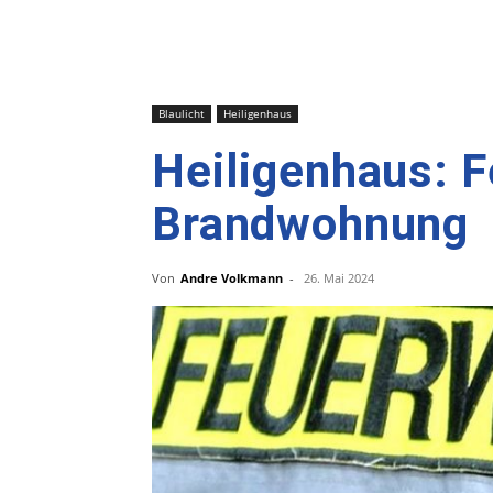
Blaulicht
Heiligenhaus
Heiligenhaus: 
Brandwohnung
Von
Andre Volkmann
-
26. Mai 2024