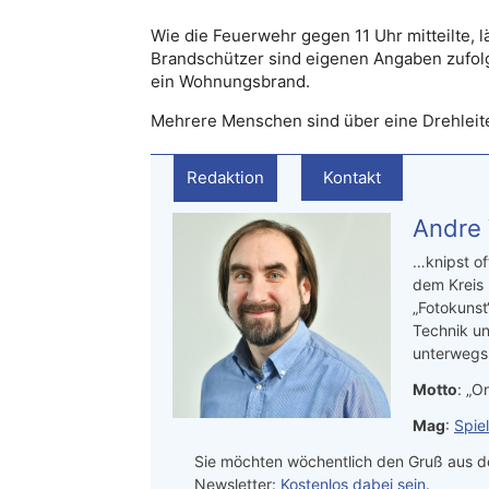
Wie die Feuerwehr gegen 11 Uhr mitteilte, lä
Brandschützer sind eigenen Angaben zufolge 
ein Wohnungsbrand.
Mehrere Menschen sind über eine Drehleite
Redaktion
Kontakt
Andre
…knipst of
dem Kreis
„Fotokunst
Technik un
unterwegs.
Motto
: „On
Mag
:
Spie
Sie möchten wöchentlich den Gruß aus de
Newsletter:
Kostenlos dabei sein
.