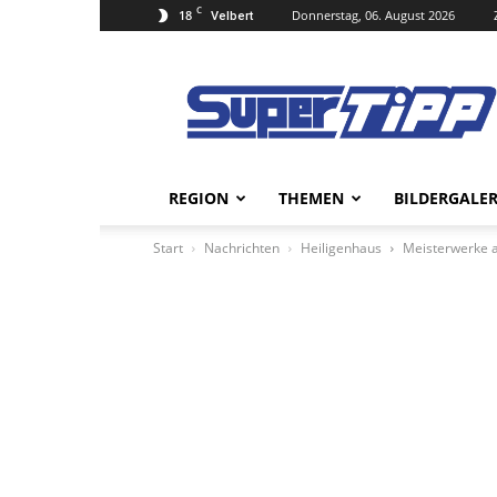
C
18
Donnerstag, 06. August 2026
Velbert
Super
Tipp
Online
REGION
THEMEN
BILDERGALER
Start
Nachrichten
Heiligenhaus
Meisterwerke a