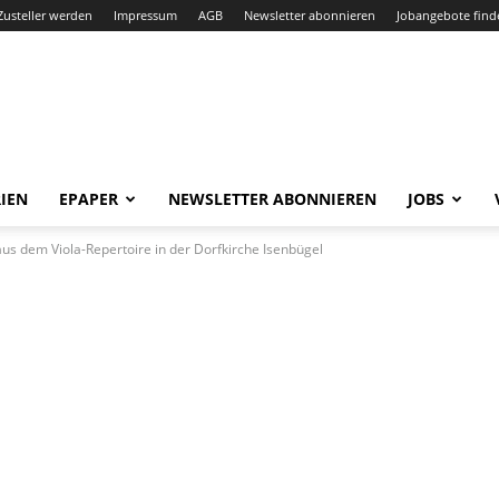
Zusteller werden
Impressum
AGB
Newsletter abonnieren
Jobangebote find
IEN
EPAPER
NEWSLETTER ABONNIEREN
JOBS
us dem Viola-Repertoire in der Dorfkirche Isenbügel