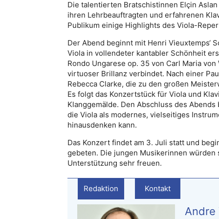
Die talentierten Bratschistinnen Elçin Aslan
ihren Lehrbeauftragten und erfahrenen Klav
Publikum einige Highlights des Viola-Repe
Der Abend beginnt mit Henri Vieuxtemps‘ So
Viola in vollendeter kantabler Schönheit ers
Rondo Ungarese op. 35 von Carl Maria von 
virtuoser Brillanz verbindet. Nach einer Pau
Rebecca Clarke, die zu den großen Meisterw
Es folgt das Konzertstück für Viola und Kla
Klanggemälde. Den Abschluss des Abends bi
die Viola als modernes, vielseitiges Instrum
hinausdenken kann.
Das Konzert findet am 3. Juli statt und begi
gebeten. Die jungen Musikerinnen würden s
Unterstützung sehr freuen.
Redaktion
Kontakt
Andre