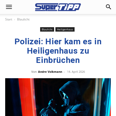
Start
Blaulicht
Blaulicht
Heiligenhaus
Polizei: Hier kam es in
Heiligenhaus zu
Einbrüchen
Von
Andre Volkmann
-
14. April 2026